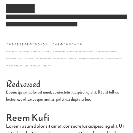
Redacted
Lorem ipsum dolor sit amet, consectetur adipiscing elit. Ut elit tellus, luctus
nec ullamcorper mattis, pulvinar dapibus leo.
Redacted Script
Lorem ipsum dolor sit amet, consectetur adipiscing
elit. Ut elit tellus, luctus nec ullamcorper mattis,
pulvinar dapibus leo.
Redressed
Lorem ipsum dolor sit amet, consectetur adipiscing elit. Ut elit tellus,
luctus nec ullamcorper mattis, pulvinar dapibus leo.
Reem Kufi
Lorem ipsum dolor sit amet, consectetur adipiscing elit. Ut