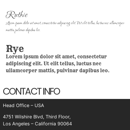
Ruthie
Lorem ipsum dolor sit amet, consectetur adipiscing elit. Ut elit tellus, luctus nec ullamcorper
mattis, pulvinar dapibus leo.
Rye
Lorem ipsum dolor sit amet, consectetur
adipiscing elit. Ut elit tellus, luctus nec
ullamcorper mattis, pulvinar dapibus leo.
CONTACT INFO
Head Office – USA
4751 Wilshire Blvd, Third Floor,
Los Angeles – California 90064